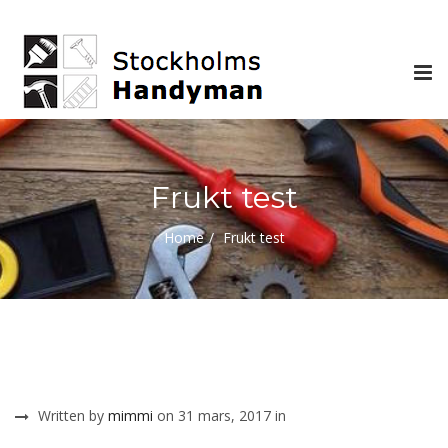
Tog
nav
Frukt test
Home
Frukt test
Written by
mimmi
on 31 mars, 2017 in