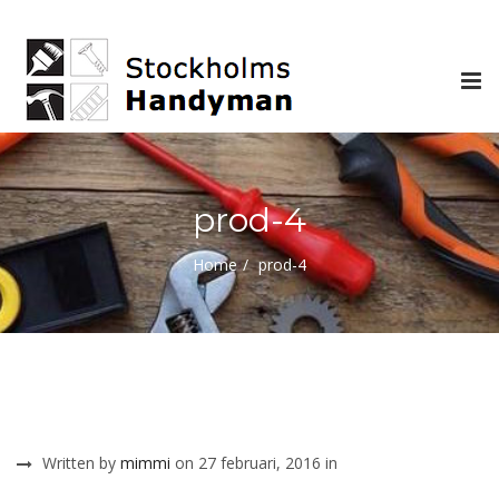
Tog
nav
prod-4
Home
prod-4
Written by
mimmi
on 27 februari, 2016 in