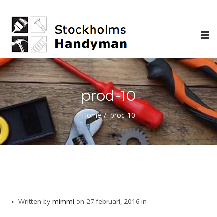
Tog
nav
prod-10
Home
prod-10
Written by
mimmi
on 27 februari, 2016 in