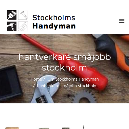
Tog
nav
hantverkare småjobb
stockholm
Home
Om Stockholms Handyman
hantverkare småjobb stockholm